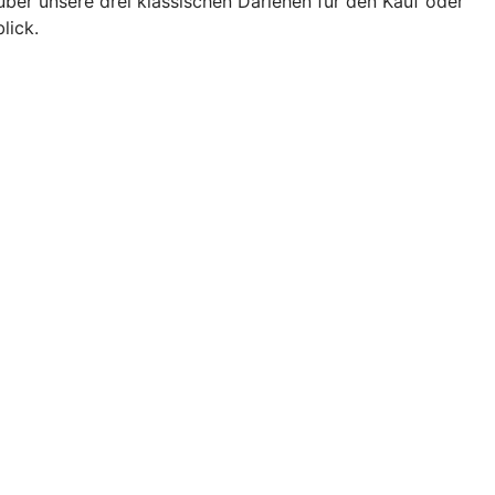
über unsere drei klassischen Darlehen für den Kauf oder
lick.