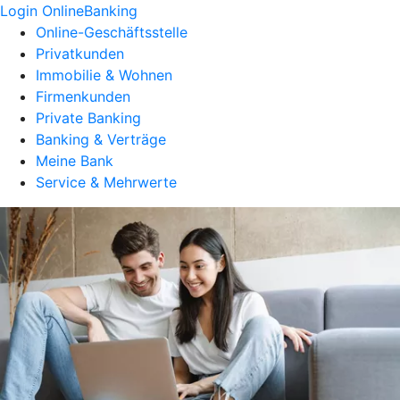
Login OnlineBanking
Online-Geschäftsstelle
Privatkunden
Immobilie & Wohnen
Firmenkunden
Private Banking
Banking & Verträge
Meine Bank
Service & Mehrwerte