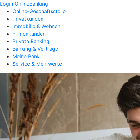
Login OnlineBanking
Online-Geschäftsstelle
Privatkunden
Immobilie & Wohnen
Firmenkunden
Private Banking
Banking & Verträge
Meine Bank
Service & Mehrwerte