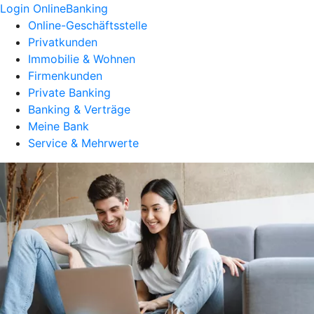
Login OnlineBanking
Online-Geschäftsstelle
Privatkunden
Immobilie & Wohnen
Firmenkunden
Private Banking
Banking & Verträge
Meine Bank
Service & Mehrwerte